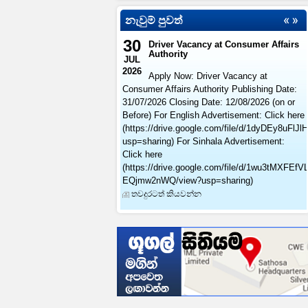
නැවුම් පුවත්
30
Driver Vacancy at Consumer Affairs
Authority
JUL
2026
Apply Now: Driver Vacancy at
Consumer Affairs Authority Publishing Date:
31/07/2026 Closing Date: 12/08/2026 (on or
Before) For English Advertisement: Click here
(https://drive.google.com/file/d/1dyDEy8uFlJ
usp=sharing) For Sinhala Advertisement:
Click here
(https://drive.google.com/file/d/1wu3tMXFE
EQjmw2nWQ/view?usp=sharing)
තවදුරටත් කියවන්න