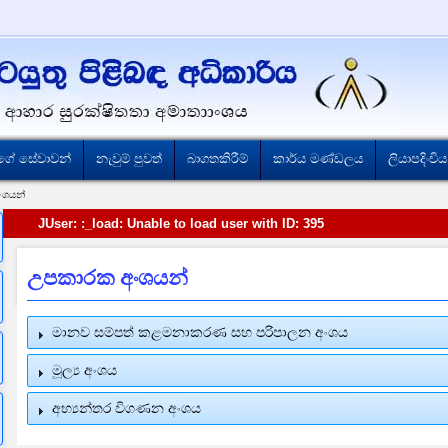
ගේ සේවාවන්
නැවුම් පුවත්
බාගතකිරීම්
කාර්ය මණ්ඩලය
ලියාපදිංචිය
ංශයන්
JUser: :_load: Unable to load user with ID: 395
උපකාරක අංශයන්
මානව සම්පත් කළමනාකරණ සහ පරිපාලන අංශය
මූල්‍ය අංශය
අභ්‍යන්තර විගණන අංශය