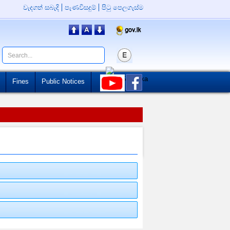
වැදගත් සබැදි
පැණවිසදුම්
පිටු පෙලගැස්ම
Fines
Public Notices