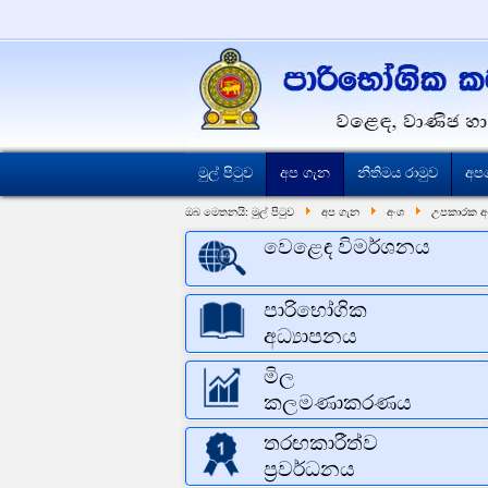
මුල් පිටුව
අප ගැන
නීතිමය රාමුව
අප
ඔබ මෙතනයි:
මුල් පිටුව
අප ගැන
අංශ
උපකාරක අ
වෙළෙඳ විමර්ශනය
පාරිභෝගික
අධ්‍යාපනය
මිල
කලමණාකරණය
තරඟකාරීත්ව
ප්‍රවර්ධනය