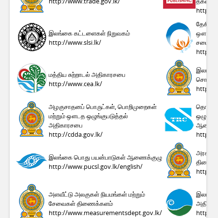
http://www.trade.gov.lk/
தகவல் 
http://s
தேசிய 
இலங்கை கட்டளைகள் நிறுவகம்
ஔடதங்கள
http://www.slsi.lk/
சபை
http://
இலங்கை
மத்திய சுற்றாடல் அதிகாரசபை
சொத்து
http://www.cea.lk/
http://
அழகுசாதனப் பொருட்கள், பொறிமுறைகள்
தொலைத
மற்றும் ஔடத ஒழுங்குபடுத்தல்
ஒழுங்கு
அதிகாரசபை
ஆணைக்
http://cdda.gov.lk/
http://
அரச பகு
இலங்கை பொது பயன்பாடுகள் ஆணைக்குழு
திணைக்
http://www.pucsl.gov.lk/english/
http://
அளவீட்டு அலகுகள் நியமங்கள் மற்றும்
இலங்கை
சேவைகள் திணைக்களம்
அதிகா
http://www.measurementsdept.gov.lk/
http://