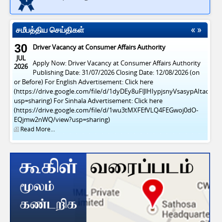
சமீபத்திய செய்திகள்
30
Driver Vacancy at Consumer Affairs Authority
JUL
Apply Now: Driver Vacancy at Consumer Affairs Authority
2026
Publishing Date: 31/07/2026 Closing Date: 12/08/2026 (on
or Before) For English Advertisement: Click here
(https://drive.google.com/file/d/1dyDEy8uFlJlHIypjsnyVsasypAItacFl/v
usp=sharing) For Sinhala Advertisement: Click here
(https://drive.google.com/file/d/1wu3tMXFEfVLQ4FEGwoj0dO-
EQjmw2nWQ/view?usp=sharing)
Read More...