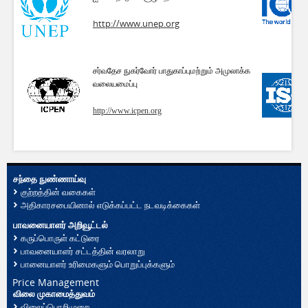
http://www.unep.org
சர்வதேச நுகர்வோர் பாதுகாப்பு
மற்றும் அமுலாக்க
வலையமைப்பு
http://www.icpen.org
சந்தை நுண்ணாய்வு
குற்றத்தின் வகைகள்
அதிகாரசபையினால் எடுக்கப்பட்ட நடவடிக்கைகள்
பாவனையாளர் அறிவூட்டல்
கருப்பொருள் கட்டுரை
பாவனையாளர் சட்டத்தின் வரலாறு
பானையாளர் உரிமைகளும் பொறுப்புக்களும்
Price Management
விலை முகாமைத்துவம்
விலைப்பொறிமுறை