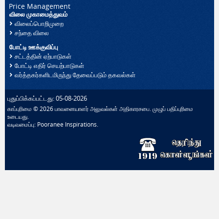
Price Management
விலை முகாமைத்துவம்
விலைப்பொறிமுறை
சந்தை விலை
போட்டி ஊக்குவிப்பு
சட்டத்தின் ஏற்பாடுகள்
போட்டி எதிர் செயற்பாடுகள்
வர்த்தகர்களிடமிருந்து தேவைப்படும் தகவல்கள்
புதுப்பிக்கப்பட்டது: 05-08-2026
காப்புரிமை © 2026 பாவனையாளர் அலுவல்கள் அதிகாரசபை. முழுப் பதிப்புரிமை
உடையது.
வடிவமைப்பு:
Pooranee Inspirations
.