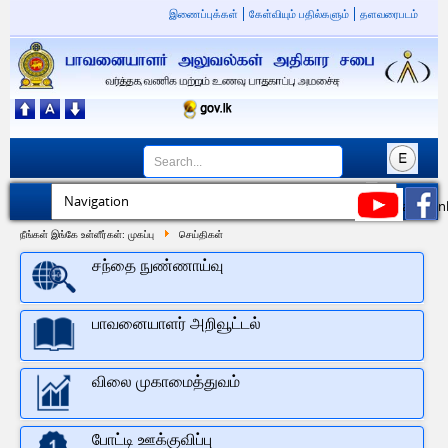
இணைப்புக்கள்
கேள்வியும் பதில்களும்
தளவரைபடம்
நீங்கள் இங்கே உள்ளீர்கள்:
முகப்பு
செய்திகள்
சந்தை நுண்ணாய்வு
பாவனையாளர் அறிவூட்டல்
விலை முகாமைத்துவம்
போட்டி ஊக்குவிப்பு