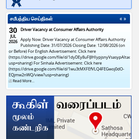
சமீபத்திய செய்திகள்
30
Driver Vacancy at Consumer Affairs Authority
JUL
Apply Now: Driver Vacancy at Consumer Affairs Authority
2026
Publishing Date: 31/07/2026 Closing Date: 12/08/2026 (on
or Before) For English Advertisement: Click here
(https://drive.google.com/file/d/1dyDEy8uFlJlHIypjsnyVsasypAItacFl/v
usp=sharing) For Sinhala Advertisement: Click here
(https://drive.google.com/file/d/1wu3tMXFEfVLQ4FEGwoj0dO-
EQjmw2nWQ/view?usp=sharing)
Read More...