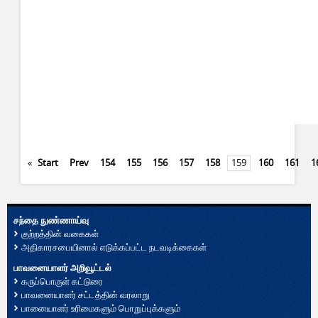
«
Start
Prev
154
155
156
157
158
159
160
161
1
சந்தை நுண்ணாய்வு
குற்றத்தின் வகைகள்
அதிகாரசபையினால் எடுக்கப்பட்ட நடவடிக்கைகள்
பாவனையாளர் அறிவூட்டல்
கருப்பொருள் கட்டுரை
பாவனையாளர் சட்டத்தின் வரலாறு
பானையாளர் உரிமைகளும் பொறுப்புக்களும்