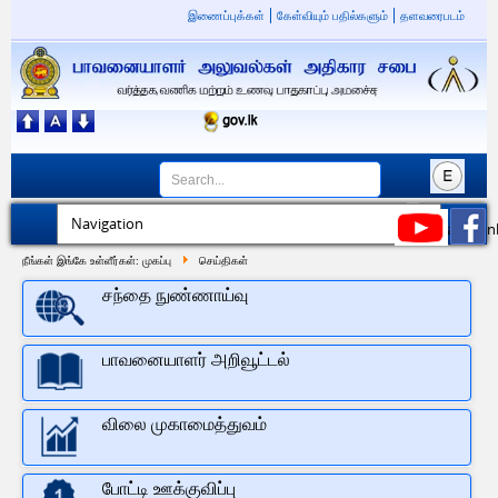
இணைப்புக்கள்
கேள்வியும் பதில்களும்
தளவரைபடம்
நீங்கள் இங்கே உள்ளீர்கள்:
முகப்பு
செய்திகள்
சந்தை நுண்ணாய்வு
பாவனையாளர் அறிவூட்டல்
விலை முகாமைத்துவம்
போட்டி ஊக்குவிப்பு