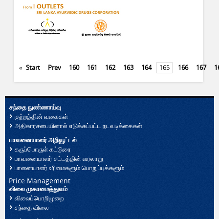
«
Start
Prev
160
161
162
163
164
165
166
167
1
சந்தை நுண்ணாய்வு
குற்றத்தின் வகைகள்
அதிகாரசபையினால் எடுக்கப்பட்ட நடவடிக்கைகள்
பாவனையாளர் அறிவூட்டல்
கருப்பொருள் கட்டுரை
பாவனையாளர் சட்டத்தின் வரலாறு
பானையாளர் உரிமைகளும் பொறுப்புக்களும்
Price Management
விலை முகாமைத்துவம்
விலைப்பொறிமுறை
சந்தை விலை