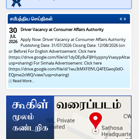
சமீபத்திய செய்திகள்
30
Driver Vacancy at Consumer Affairs Authority
JUL
Apply Now: Driver Vacancy at Consumer Affairs Authority
2026
Publishing Date: 31/07/2026 Closing Date: 12/08/2026 (on
or Before) For English Advertisement: Click here
(https://drive.google.com/file/d/1dyDEy8uFlJlHIypjsnyVsasypAItacFl/v
usp=sharing) For Sinhala Advertisement: Click here
(https://drive.google.com/file/d/1wu3tMXFEfVLQ4FEGwoj0dO-
EQjmw2nWQ/view?usp=sharing)
Read More...