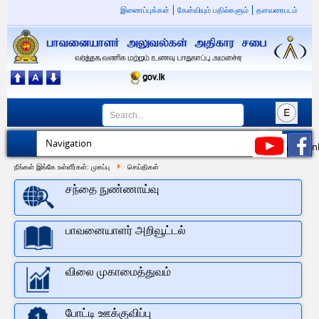
இணைப்புக்கள்
கேள்வியும் பதில்களும்
தளவரைபடம்
நீங்கள் இங்கே உள்ளீர்கள்:
முகப்பு
செய்திகள்
சந்தை நுண்ணாய்வு
பாவனையாளர் அறிவூட்டல்
விலை முகாமைத்துவம்
போட்டி ஊக்குவிப்பு