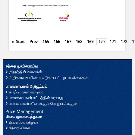
«
Start
Prev
165
166
167
168
169
170
171
172
1
சந்தை நுண்ணாய்வு
குற்றத்தின் வகைகள்
அதிகாரசபையினால் எடுக்கப்பட்ட நடவடிக்கைகள்
பாவனையாளர் அறிவூட்டல்
கருப்பொருள் கட்டுரை
பாவனையாளர் சட்டத்தின் வரலாறு
பானையாளர் உரிமைகளும் பொறுப்புக்களும்
Price Management
விலை முகாமைத்துவம்
விலைப்பொறிமுறை
சந்தை விலை