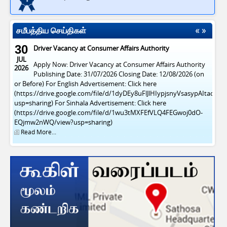
சமீபத்திய செய்திகள்
30
Driver Vacancy at Consumer Affairs Authority
JUL
Apply Now: Driver Vacancy at Consumer Affairs Authority
2026
Publishing Date: 31/07/2026 Closing Date: 12/08/2026 (on
or Before) For English Advertisement: Click here
(https://drive.google.com/file/d/1dyDEy8uFlJlHIypjsnyVsasypAItacFl/v
usp=sharing) For Sinhala Advertisement: Click here
(https://drive.google.com/file/d/1wu3tMXFEfVLQ4FEGwoj0dO-
EQjmw2nWQ/view?usp=sharing)
Read More...